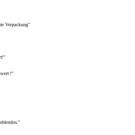
gute Verpackung"
t!"
swert !"
roblemlos."