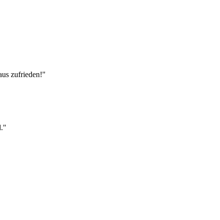
aus zufrieden!"
."