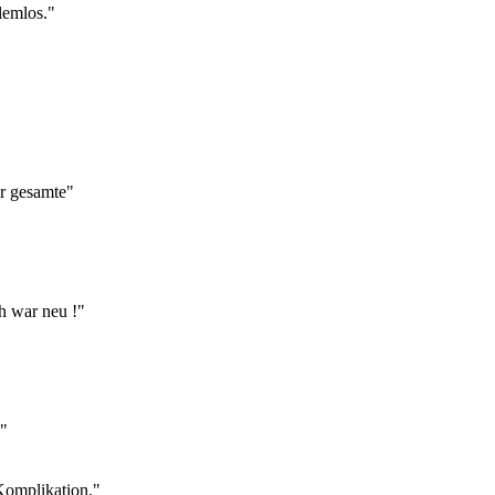
lemlos."
er gesamte"
ch war neu !"
s"
Komplikation."